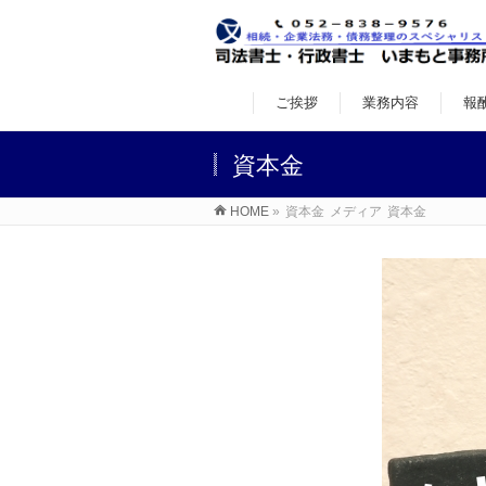
ご挨拶
業務内容
報
資本金
HOME
»
資本金
メディア
資本金