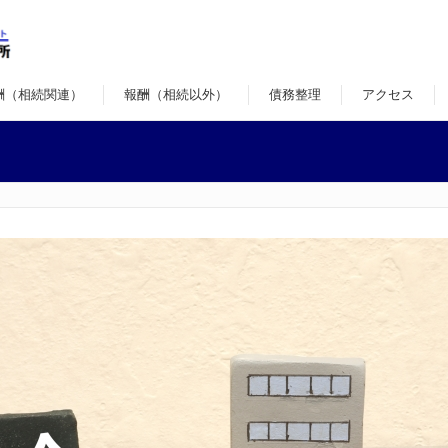
酬（相続関連）
報酬（相続以外）
債務整理
アクセス