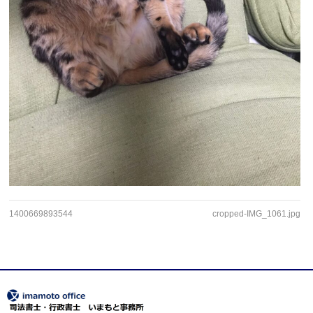
1400669893544
cropped-IMG_1061.jpg