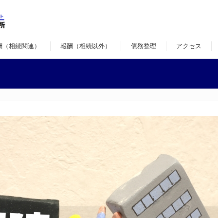
酬（相続関連）
報酬（相続以外）
債務整理
アクセス