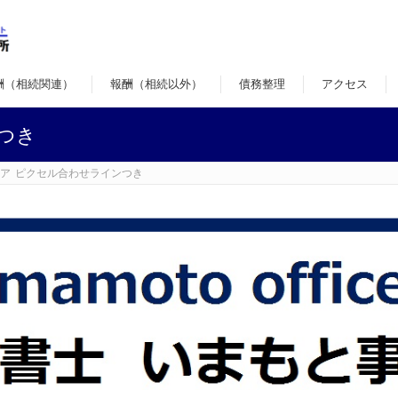
酬（相続関連）
報酬（相続以外）
債務整理
アクセス
つき
ア
ピクセル合わせラインつき